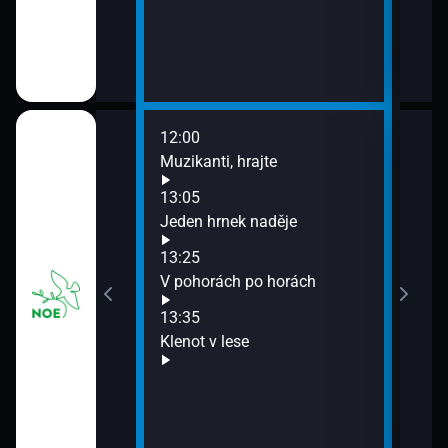
12:00
14:0
tba Sv. otce Lva
Muzikanti, hrajte
Zemř
13:05
Jeden hrnek naděje
í před kamerou
13:25
V pohorách po horách
13:35
Klenot v lese
muzeum