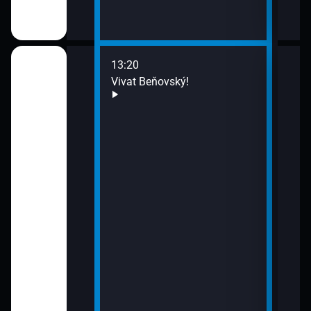
13:20
14:2
Vivat Beňovský!
Výle
15:5
Cest
ie: Poirot