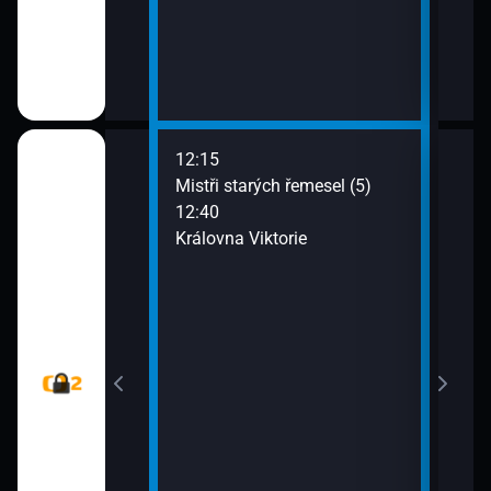
12:15
14:2
v Tsavu (1)
Mistři starých řemesel (5)
Star
12:40
15:1
Královna Viktorie
S ku
(Tur