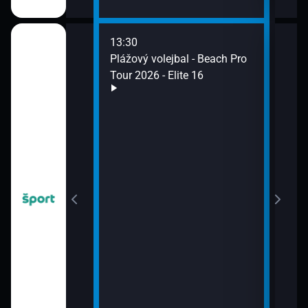
13:30
14:1
2026
Plážový volejbal - Beach Pro
Ošia
Tour 2026 - Elite 16
14:5
Futb