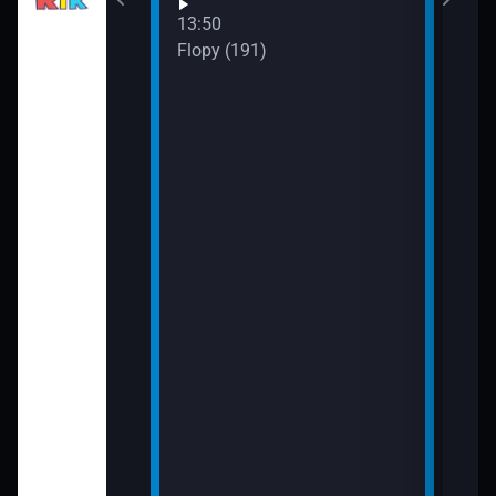
13:50
rmy (14)
Flopy (191)