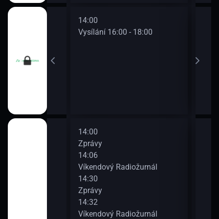
14:00
16:0
0 - 16:00
Vysílání 16:00 - 18:00
Vysí
14:00
16:0
Zprávy
Hlav
14:06
16:1
běr z hostů
Víkendový Radiožurnál
Víke
14:30
16:3
Zprávy
Zpr
14:32
16:3
Víkendový Radiožurnál
Víke