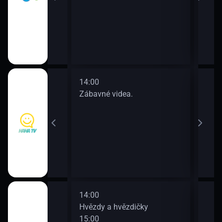
14:00
16:0
a.
Zábavné videa.
Zába
14:00
16:0
Hvězdy a hvězdičky
Pějm
15:00
17:0