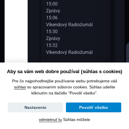
běr z hostů
15:00
17:0
Zprávy
Zpr
15:06
17:0
Víkendový Radiožurnál
Víke
15:30
17:3
diožurnál
Zprávy
Zpr
15:32
17:3
Víkendový Radiožurnál
Víke
diožurnál
Aby sa vám web dobre používal (súhlas s cookies)
Pre čo najpohodlnejšie používanie webu potrebujeme váš
súhlas
so spracovaním súborov cookies. Súhlas udelíte
kliknutím na tlačidlo "Povoliť všetko".
Zmena
Nastavenie
Povoliť všetko
dátumu
odmietnuť tu
Súhlas môžete