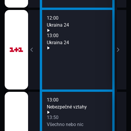
12:00
14:0
Ukraina 24
Ukra
15:0
13:00
Ukra
Ukraina 24
13:00
14:4
ětě Andrého Rieu
Nebezpečné vztahy
Vtip
15:4
13:50
Babi
Všechno nebo nic