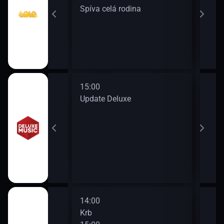
Spíva celá rodina
Hvěz
15:00
16:0
en
Update Deluxe
Hits
17:0
New 
14:00
16:0
Krb
Krb