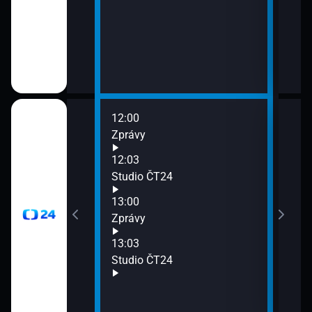
12:00
14:0
Zprávy
Zpr
14:0
12:03
Stud
Studio ČT24
15:0
13:00
Zpr
Zprávy
15:0
Stud
13:03
15:5
Studio ČT24
Před