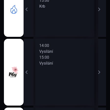
15:00
17:0
Krb
Krb
14:00
16:0
Vysílání
Vysí
15:00
17:0
Vysílání
Vysí