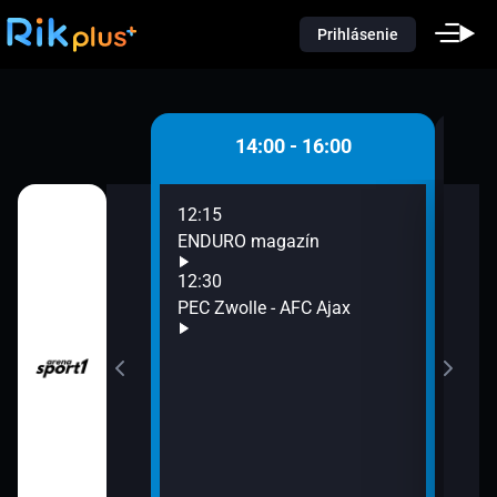
Prihlásenie
 - 14:00
14:00 - 16:00
12:15
14:3
ENDURO magazín
Auto
15:0
12:30
RZ P
rdam -
PEC Zwolle - AFC Ajax
Salz