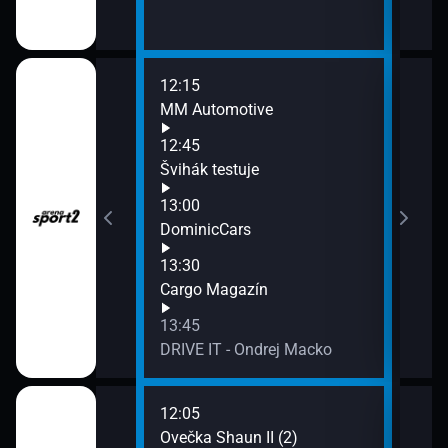
12:15
14:3
MM Automotive
1. F
Weis
12:45
ndrej Macko
Švihák testuje
13:00
a
DominicCars
13:30
Cargo Magazín
13:45
DRIVE IT - Ondrej Macko
12:05
14:1
lia II (16)
Ovečka Shaun II (2)
Esá 