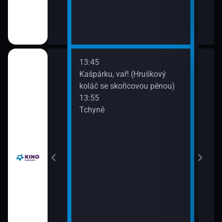
13:45
15:0
Kašpárku, vař! (Hruškový
Léto
koláč se skořicovou pěnou)
13:55
Tchyně