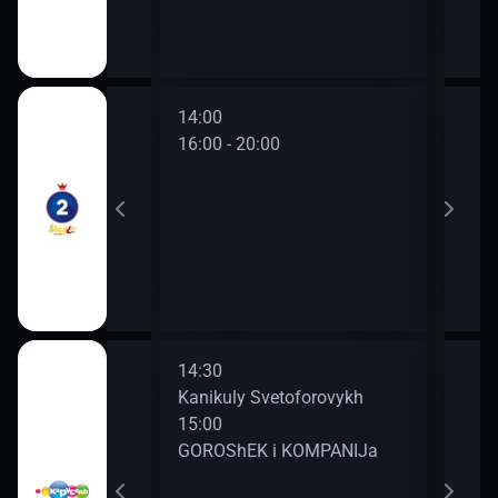
14:00
16:00 - 20:00
14:30
16:2
Kanikuly Svetoforovykh
Lunt
15:00
GOROShEK i KOMPANIJa
rakon