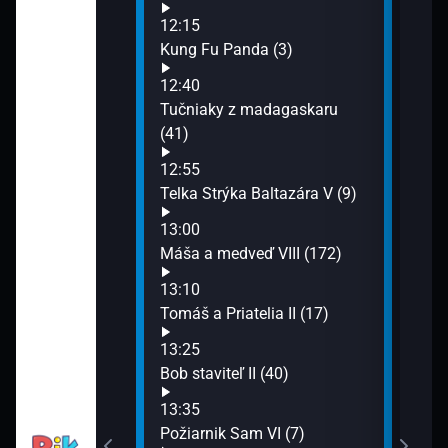
15:1
12:15
Ove
rmy (13)
Kung Fu Panda (3)
15:5
12:40
Všet
tíčka II (8)
Tučniaky z madagaskaru
(41)
12:55
Telka Strýka Baltazára V (9)
II (1)
13:00
Máša a medveď VIII (172)
k (8)
13:10
Tomáš a Priatelia II (17)
í miláčikovia II
13:25
Bob staviteľ II (40)
13:35
Požiarnik Sam VI (7)