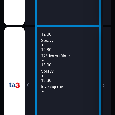
12:00
14:0
Správy
Žurn
14:3
12:30
O t
Týždeň vo filme
15:0
13:00
Spr
Financie+
Správy
15:3
Štúd
13:30
Investujeme