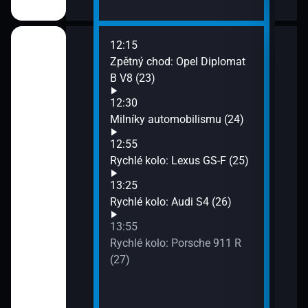
12:15
14:2
ory (20)
Zpětný chod: Opel Diplomat
Menz
B V8 (23)
závo
(28)
)
12:30
14:4
Milníky automobilismu (24)
Moov
22)
12:55
15:1
Rychlé kolo: Lexus GS-F (25)
Supe
Tesl
13:25
15:5
Rychlé kolo: Audi S4 (26)
Bloc
13:55
Rychlé kolo: Porsche 911 R
(27)