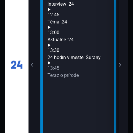
Interview :24
Sprá
14:3
12:45
Arch
ého: Izolácia
Téma :24
15:0
13:00
Aktu
Aktuálne :24
15:3
Cest
13:30
Kraj
stá - svetové
24 hodín v meste: Šurany
uenca
13:45
Teraz o prírode