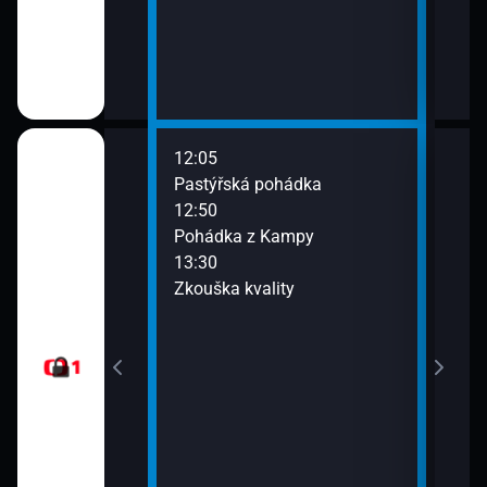
12:05
14:5
Pastýřská pohádka
Dobr
12:50
Pohádka z Kampy
13:30
Zkouška kvality