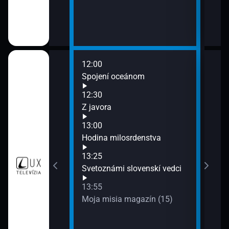
12:00
14:3
y
Spojení oceánom
Spol
12:30
5)
Z javora
13:00
Hodina milosrdenstva
13:25
Svetoznámi slovenskí vedci
13:55
Moja misia magazín (15)