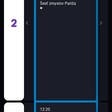
Šesť zmyslov Paríža
12:20
14:0