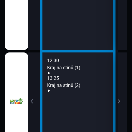
12:30
14:2
y z farmy (3)
Krajina stínů (1)
Kraj
15:1
13:25
Aust
y z farmy (4)
Krajina stínů (2)
honi
15:4
Aust
honi