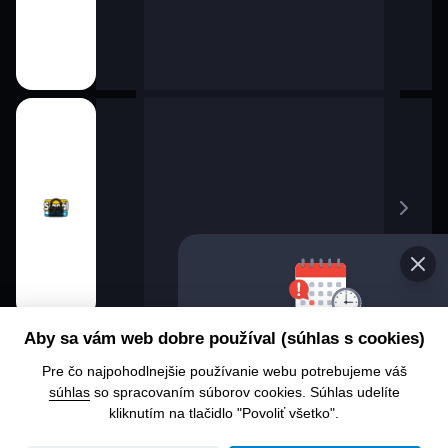
Vyberte 
Aby sa vám web dobre používal (súhlas s cookies)
progra
Pre čo najpohodlnejšie používanie webu potrebujeme váš
Chcete sa 
súhlas
so spracovaním súborov cookies. Súhlas udelíte
alebo čo u
kliknutím na tlačidlo "Povoliť všetko".