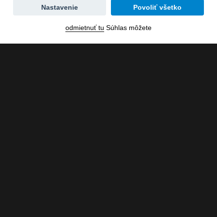
Zmena
Nastavenie
Povoliť všetko
dátumu
odmietnuť tu
Súhlas môžete