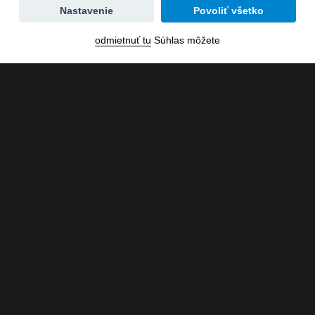
Zmena
Nastavenie
Povoliť všetko
dátumu
odmietnuť tu
Súhlas môžete