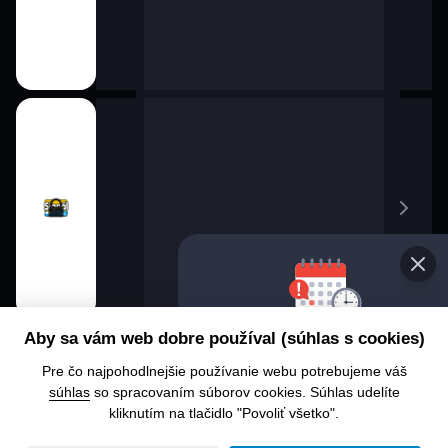
Vybert
Aby sa vám web dobre používal (súhlas s cookies)
progr
Pre čo najpohodlnejšie používanie webu potrebujeme váš
Chcete s
súhlas
so spracovaním súborov cookies. Súhlas udelíte
alebo čo
kliknutím na tlačidlo "Povoliť všetko".