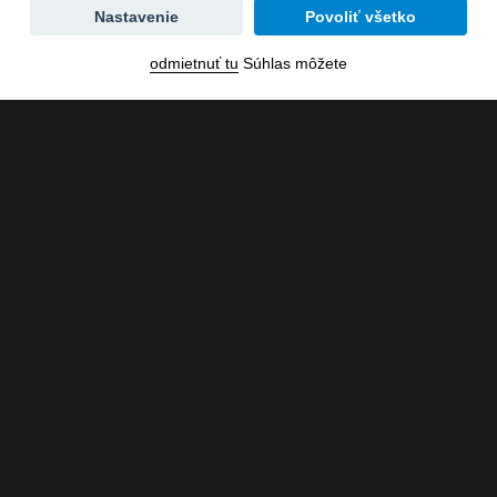
Zmena
Nastavenie
Povoliť všetko
dátumu
odmietnuť tu
Súhlas môžete