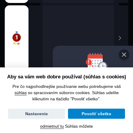
Vyberte si iný deň v
Aby sa vám web dobre používal (súhlas s cookies)
programe
Pre čo najpohodlnejšie používanie webu potrebujeme váš
Chcete sa pozrieť, čo je sp
súhlas
so spracovaním súborov cookies. Súhlas udelíte
alebo čo už bolo spustené?
kliknutím na tlačidlo "Povoliť všetko".
Zmena
Nastavenie
Povoliť všetko
dátumu
odmietnuť tu
Súhlas môžete