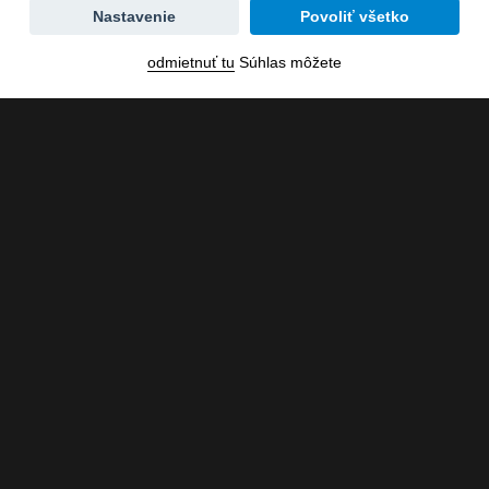
Zmena
Nastavenie
Povoliť všetko
dátumu
odmietnuť tu
Súhlas môžete