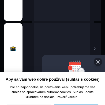
Vyberte s
Aby sa vám web dobre používal (súhlas s cookies)
program
Pre čo najpohodlnejšie používanie webu potrebujeme váš
Chcete sa p
súhlas
so spracovaním súborov cookies. Súhlas udelíte
alebo čo už
kliknutím na tlačidlo "Povoliť všetko".